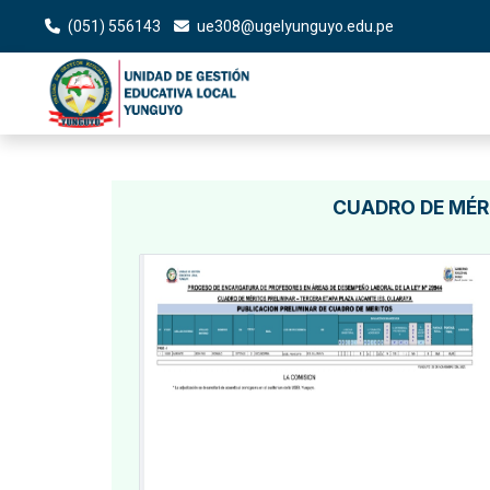
(051) 556143
ue308@ugelyunguyo.edu.pe
CUADRO DE MÉRI