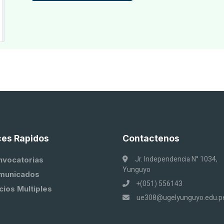
ces Rapidos
Contactenos
Jr. Independencia N° 1034,
nvocatorias
Yunguyo
municados
+(051) 556143
cios Multiples
ue308@ugelyunguyo.edu.p