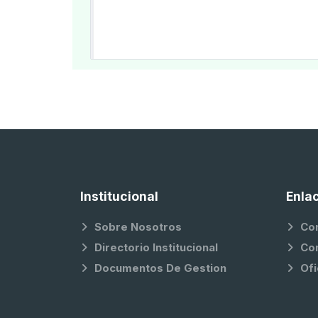
Institucional
Enla
Sobre Nosotros
Co
Directorio Institucional
Co
Documentos De Gestion
Ofi