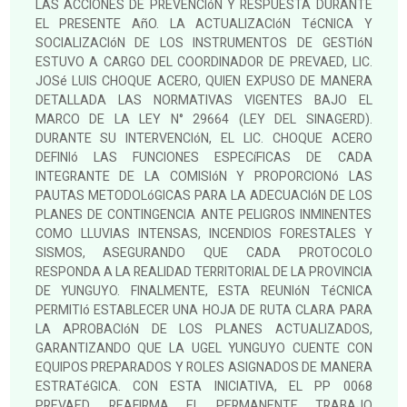
LAS ACCIONES DE PREVENCIóN Y RESPUESTA DURANTE
EL PRESENTE AñO. LA ACTUALIZACIóN TéCNICA Y
SOCIALIZACIóN DE LOS INSTRUMENTOS DE GESTIóN
ESTUVO A CARGO DEL COORDINADOR DE PREVAED, LIC.
JOSé LUIS CHOQUE ACERO, QUIEN EXPUSO DE MANERA
DETALLADA LAS NORMATIVAS VIGENTES BAJO EL
MARCO DE LA LEY N° 29664 (LEY DEL SINAGERD).
DURANTE SU INTERVENCIóN, EL LIC. CHOQUE ACERO
DEFINIó LAS FUNCIONES ESPECíFICAS DE CADA
INTEGRANTE DE LA COMISIóN Y PROPORCIONó LAS
PAUTAS METODOLóGICAS PARA LA ADECUACIóN DE LOS
PLANES DE CONTINGENCIA ANTE PELIGROS INMINENTES
COMO LLUVIAS INTENSAS, INCENDIOS FORESTALES Y
SISMOS, ASEGURANDO QUE CADA PROTOCOLO
RESPONDA A LA REALIDAD TERRITORIAL DE LA PROVINCIA
DE YUNGUYO. FINALMENTE, ESTA REUNIóN TéCNICA
PERMITIó ESTABLECER UNA HOJA DE RUTA CLARA PARA
LA APROBACIóN DE LOS PLANES ACTUALIZADOS,
GARANTIZANDO QUE LA UGEL YUNGUYO CUENTE CON
EQUIPOS PREPARADOS Y ROLES ASIGNADOS DE MANERA
ESTRATéGICA. CON ESTA INICIATIVA, EL PP 0068
PREVAED, REAFIRMA EL PERMANENTE TRABAJO