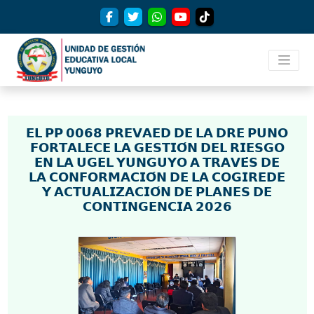
𝗘𝗟 𝗣𝗣 𝟬𝟬𝟲𝟴 𝗣𝗥𝗘𝗩𝗔𝗘𝗗 𝗗𝗘 𝗟𝗔 𝗗𝗥𝗘 𝗣𝗨𝗡𝗢
𝗙𝗢𝗥𝗧𝗔𝗟𝗘𝗖𝗘 𝗟𝗔 𝗚𝗘𝗦𝗧𝗜𝗢́𝗡 𝗗𝗘𝗟 𝗥𝗜𝗘𝗦𝗚𝗢
𝗘𝗡 𝗟𝗔 𝗨𝗚𝗘𝗟 𝗬𝗨𝗡𝗚𝗨𝗬𝗢 𝗔 𝗧𝗥𝗔𝗩𝗘́𝗦 𝗗𝗘
𝗟𝗔 𝗖𝗢𝗡𝗙𝗢𝗥𝗠𝗔𝗖𝗜𝗢́𝗡 𝗗𝗘 𝗟𝗔 𝗖𝗢𝗚𝗜𝗥𝗘𝗗𝗘
𝗬 𝗔𝗖𝗧𝗨𝗔𝗟𝗜𝗭𝗔𝗖𝗜𝗢́𝗡 𝗗𝗘 𝗣𝗟𝗔𝗡𝗘𝗦 𝗗𝗘
𝗖𝗢𝗡𝗧𝗜𝗡𝗚𝗘𝗡𝗖𝗜𝗔 𝟮𝟬𝟮𝟲