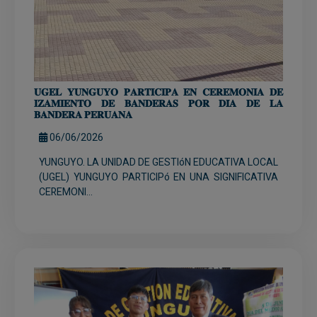
𝐔𝐆𝐄𝐋 𝐘𝐔𝐍𝐆𝐔𝐘𝐎 𝐏𝐀𝐑𝐓𝐈𝐂𝐈𝐏𝐀 𝐄𝐍 𝐂𝐄𝐑𝐄𝐌𝐎𝐍𝐈𝐀 𝐃𝐄
𝐈𝐙𝐀𝐌𝐈𝐄𝐍𝐓𝐎 𝐃𝐄 𝐁𝐀𝐍𝐃𝐄𝐑𝐀𝐒 𝐏𝐎𝐑 𝐃𝐈́𝐀 𝐃𝐄 𝐋𝐀
𝐁𝐀𝐍𝐃𝐄𝐑𝐀 𝐏𝐄𝐑𝐔𝐀𝐍𝐀
06/06/2026
YUNGUYO. LA UNIDAD DE GESTIóN EDUCATIVA LOCAL
(UGEL) YUNGUYO PARTICIPó EN UNA SIGNIFICATIVA
CEREMONI...