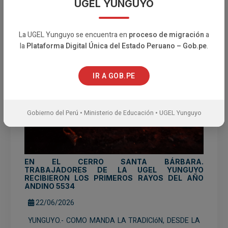
UGEL YUNGUYO
La UGEL Yunguyo se encuentra en
proceso de migración
a
la
Plataforma Digital Única del Estado Peruano – Gob.pe
.
IR A GOB.PE
Gobierno del Perú • Ministerio de Educación • UGEL Yunguyo
EN EL CERRO SANTA BÁRBARA.
TRABAJADORES DE LA UGEL YUNGUYO
RECIBIERON LOS PRIMEROS RAYOS DEL AÑO
ANDINO 5534
22/06/2026
YUNGUYO.- COMO MANDA LA TRADICIóN, DESDE LA