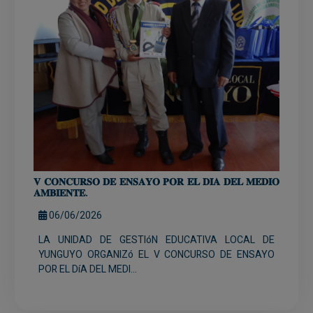
𝐕 𝐂𝐎𝐍𝐂𝐔𝐑𝐒𝐎 𝐃𝐄 𝐄𝐍𝐒𝐀𝐘𝐎 𝐏𝐎𝐑 𝐄𝐋 𝐃𝐈́𝐀 𝐃𝐄𝐋 𝐌𝐄𝐃𝐈𝐎
𝐀𝐌𝐁𝐈𝐄𝐍𝐓𝐄.
06/06/2026
LA UNIDAD DE GESTIóN EDUCATIVA LOCAL DE
YUNGUYO ORGANIZó EL V CONCURSO DE ENSAYO
POR EL DíA DEL MEDI...