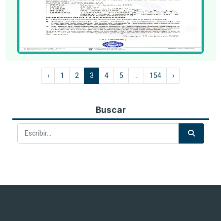
‹
1
2
3
4
5
...
154
›
Buscar