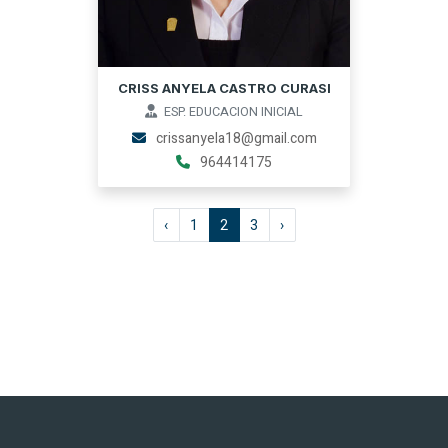
CRISS ANYELA CASTRO CURASI
ESP. EDUCACION INICIAL
crissanyela18@gmail.com
964414175
‹
1
2
3
›