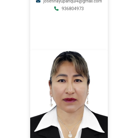
josefinayupanqui4@gmail.com
936804973